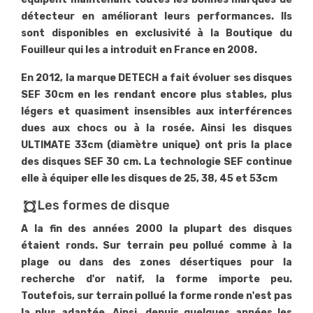
détecteur en améliorant leurs performances. Ils
sont disponibles en exclusivité à la Boutique du
Fouilleur qui les a introduit en France en 2008.
En 2012, la marque DETECH a fait évoluer ses disques
SEF 30cm en les rendant encore plus stables, plus
légers et quasiment insensibles aux interférences
dues aux chocs ou à la rosée. Ainsi les disques
ULTIMATE 33cm (diamètre unique) ont pris la place
des disques SEF 30 cm. La technologie SEF continue
elle à équiper elle les disques de 25, 38, 45 et 53cm
Les formes de disque
all_out
A la fin des années 2000 la plupart des disques
étaient ronds. Sur terrain peu pollué comme à la
plage ou dans des zones désertiques pour la
recherche d'or natif, la forme importe peu.
Toutefois, sur terrain pollué la forme ronde n'est pas
la plus adaptée. Ainsi, depuis quelques années les