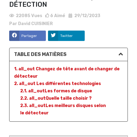
DÉTECTION
22085
Vues
6
Aimé
29/12/2023
Par
David CUISINIER
Partager
Twitter
TABLE DES MATIÈRES
1. all_out Changez de tête avant de changer de
détecteur
2. all_out Les différentes technologies
2.1. all_outLes formes de disque
2.2. all_outQuelle taille choisir ?
2.3. all_outLes meilleurs disques selon
le détecteur