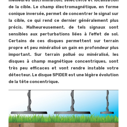
meilleures discrimination, sélectivité et localisation
de la cible. Le champ électromagnétique, en forme
conique inversée, permet de concentrer le signal sur
la cible, ce qui rend ce dernier généralement plus
précis. Malheureusement, de tels signaux sont
sensibles aux perturbations liées à l’effet de sol.
Certains de ces disques permettent sur terrain
propre et peu minéralisé un gain en profondeur plus
important. Sur terrain pollué ou minéralisé, les
disques à champ magnétique concentriques, sont
très peu efficaces et vont rendre instable votre
détecteur. Le disque SPIDER est une légère évolution
de la tête concentrique.