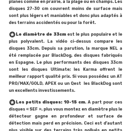
planes comme en prairie, à la plage ou en champs. Les
disques 27-30 cm couvrent moins de surface mais
sont plus légers et maniables et donc plus adaptés à
des terrains accidentés ou pour la forêt.
stars
Le diamètre de 33cm
est le plus populaire et le
plus polyvalent. La vidéo ci-dessus compare les
disques 33cm. Depuis sa parution, la marque NEL a
été remplacée par BlackDog, des disques fabriqués
en Espagne. Le plus performants des disques 33cm
sont les disques Ultimate; les Karma offrent le
meilleur rapport qualité prix. Si vous possédez un AT
PRO/MAX/GOLD, APEX ou un Qest les BlackDog sont
un excellents investissements.
stars
Les petits disques: 10-15 cm
. A part pour ces
disques « SEF », plus vous montez en diamètre plus le
détecteur gagne en profondeur et surface de
détection mais perd en précision. Ceci est d’autant
plus visible sur des terrains très pollués en petits