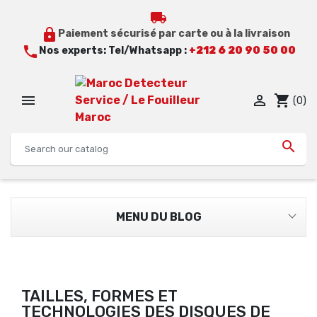
local_shipping
lock
Paiement sécurisé par carte ou à la livraison
call
Nos experts: Tel/Whatsapp :
+212 6 20 90 50 00


shopping_cart
(0)

MENU DU BLOG
TAILLES, FORMES ET
TECHNOLOGIES DES DISQUES DE