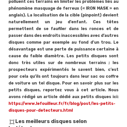
polluent ces terrains en limiter les problèmes liés au
phénomène masquage de ferreux (« IRON MASK » en
anglais). La localisation de la cible (pinpoint) devient
naturellement un jeu d’enfant. Ces têtes
permettent de se faufiler dans les ronces et de
passer dans des endroits inaccessibles avec d’autres
disques comme par exemple au fond d’un trou. Le
désavantage est une perte de puissance certaine à
cause du faible diamètre. Les petits disques sont
donc très utiles sur de nombreux terrains ; les
prospecteurs expérimentés le savent bien, c’est
pour cela qu’ils ont toujours dans leur sac ou coffre
de voiture un tel disque. Pour en savoir plus sur les
petits disques, reportez vous à cet article. Nous
avons rédigé un article dédié aux petits disques ici:
https://www.lefouilleur.fr/fr/blog/post/les-petits-
disques-pour-detecteurs.html
Les meilleurs disques selon
all_out