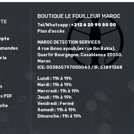
BOUTIQUE LE FOUILLEUR MAROC
PTE
Tel/Whatsapp :
+212 6 20 90 50 00
Plan d'accès
mpte
MAROC DETECTION SERVICES
mmandes
4 rue ibnou ayoub,(ex rue Ibn Bakia),
Quartir Bourgogne, Casablanca 20050,
e la
Maroc
ICE: 003865797000040 / IF: 53891368
Lundi : 11h à 19h
Mardi : 11h à 19h
on
Mercredi : 11h à 19h
s PDF
Jeudi : 11h à 19h
Vendredi : Fermé
site
Samedi : 11h à 19h
Dimanche : 11h à 19h