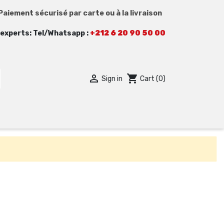
Paiement sécurisé par carte ou à la livraison
experts: Tel/Whatsapp :
+212 6 20 90 50 00

shopping_cart
Sign in
Cart
(0)
ACCESSOIRES
OK
NOS VIDEOS
GUIDES D'ACHAT ACCESSOIRES