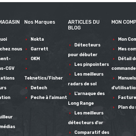
MAGASIN
Nos Marques
ARTICLES DU
MON COM
BLOG
uoi
Nokta
Mon Co
Détecteurs
 chez nous
Garrett
Mes co
pour débuter
ment-
OKM
Détail d
Les pinpointers
ns-CGV
commande
Les meilleurs
ations
Teknetics/Fisher
Manuels
radars de sol
urs
Detech
d'utilisati
L'arnaque des
ation
Peche à l'aimant
Facture
Long Range
Plan du 
Les meilleurs
illeur
détecteurs d'or
 médias
Comparatif des