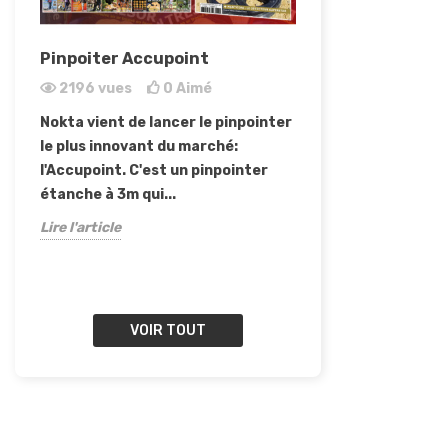
Pinpoiter Accupoint
Les meilleurs 
2196
vues
0
Aimé
3100
vues
Nokta vient de lancer le pinpointer
rhthrthtrhrth
le plus innovant du marché:
Lire l'article
l'Accupoint. C'est un pinpointer
étanche à 3m qui...
ez
Lire l'article
VOIR TOUT