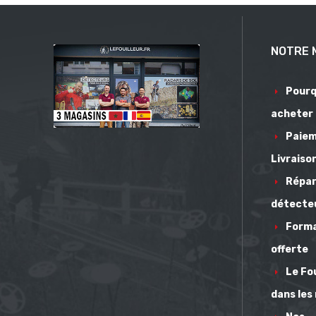
NOTRE 
Pourq
acheter
Paie
Livraiso
Répar
détecte
Form
offerte
Le Fou
dans les