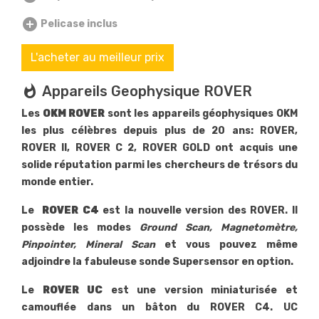
add_circle
Pelicase inclus
L'acheter au meilleur prix
whatshot
Appareils Geophysique ROVER
Les
OKM ROVER
sont les appareils géophysiques OKM
les plus célèbres depuis plus de 20 ans: ROVER,
ROVER II, ROVER C 2, ROVER GOLD ont acquis une
solide réputation parmi les chercheurs de trésors du
monde entier.
Le
ROVER C4
est la nouvelle version des ROVER. Il
possède les modes
Ground Scan, Magnetomètre,
Pinpointer, Mineral Scan
et vous pouvez même
adjoindre la fabuleuse sonde Supersensor en option.
Le
ROVER UC
est une version miniaturisée et
camouflée dans un bâton du ROVER C4. UC