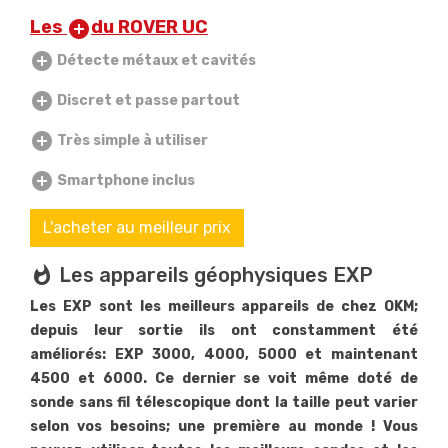
Les
du ROVER UC
add_circle
add_circle
Détecte métaux et cavités
add_circle
Discret et passe partout
add_circle
Très simple à utiliser
add_circle
Smartphone inclus
L'acheter au meilleur prix
whatshot
Les appareils géophysiques EXP
Les EXP sont les meilleurs appareils de chez OKM;
depuis leur sortie ils ont constamment été
améliorés: EXP 3000, 4000, 5000 et maintenant
4500 et 6000. Ce dernier se voit même doté de
sonde sans fil télescopique dont la taille peut varier
selon vos besoins; une première au monde ! Vous