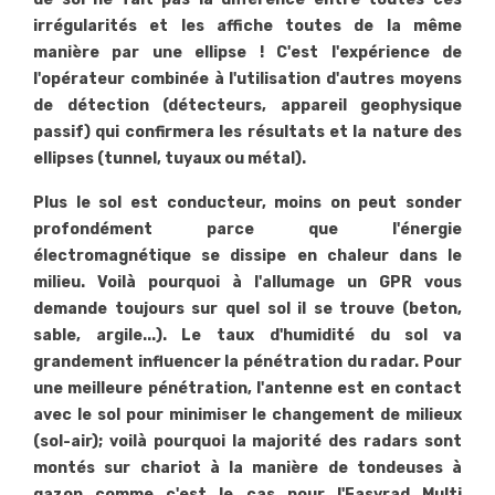
irrégularités et les affiche toutes de la même
manière par une ellipse ! C'est l'expérience de
l'opérateur combinée à l'utilisation d'autres moyens
de détection (détecteurs, appareil geophysique
passif) qui confirmera les résultats et la nature des
ellipses (tunnel, tuyaux ou métal).
Plus le sol est conducteur, moins on peut sonder
profondément parce que l'énergie
électromagnétique se dissipe en chaleur dans le
milieu. Voilà pourquoi à l'allumage un GPR vous
demande toujours sur quel sol il se trouve (beton,
sable, argile...). Le taux d'humidité du sol va
grandement influencer la pénétration du radar. Pour
une meilleure pénétration, l'antenne est en contact
avec le sol pour minimiser le changement de milieux
(sol-air); voilà pourquoi la majorité des radars sont
montés sur chariot à la manière de tondeuses à
gazon comme c'est le cas pour l'Easyrad Multi