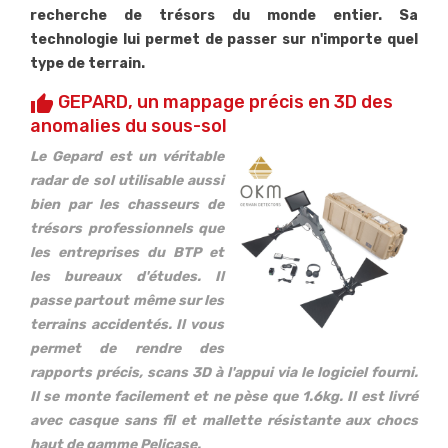
recherche de trésors du monde entier. Sa
technologie lui permet de passer sur n'importe quel
type de terrain.
GEPARD, un mappage précis en 3D des
thumb_up
anomalies du sous-sol
Le Gepard est un véritable
radar de sol utilisable aussi
bien par les chasseurs de
trésors professionnels que
les entreprises du BTP et
les bureaux d'études. Il
passe partout même sur les
terrains accidentés. Il vous
permet de rendre des
rapports précis, scans 3D à l'appui via le logiciel fourni.
Il se monte facilement et ne pèse que 1.6kg. Il est livré
avec casque sans fil et mallette résistante aux chocs
haut de gamme Pelicase.