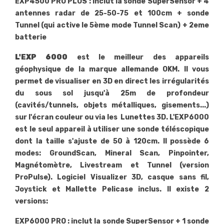
EXP4500 PRO PLUS : inclut la sonde SuperSensor + 4
antennes radar de 25-50-75 et 100cm + sonde
Tunnel (qui active le 5ème mode Tunnel Scan) + 2eme
batterie
L'EXP 6000
est le meilleur des appareils
géophysique de la marque allemande OKM. Il vous
permet de visualiser en 3D en direct les irrégularités
du sous sol jusqu'à 25m de profondeur
(cavités/tunnels, objets métalliques, gisements...)
sur l'écran couleur ou via les Lunettes 3D. L'EXP6000
est le seul appareil à utiliser une sonde téléscopique
dont la taille s'ajuste de 50 à 120cm. Il possède 6
modes: GroundScan, Mineral Scan, Pinpointer,
Magnétomètre, Livestream et Tunnel (version
ProPulse). Logiciel Visualizer 3D, casque sans fil,
Joystick et Mallette Pelicase inclus. Il existe 2
versions:
EXP6000 PRO : inclut la sonde SuperSensor + 1 sonde