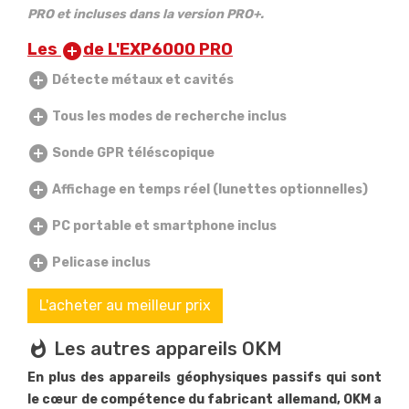
PRO et incluses dans la version PRO+.
Les
de L'EXP6000 PRO
add_circle
add_circle
Détecte métaux et cavités
add_circle
Tous les modes de recherche inclus
add_circle
Sonde GPR téléscopique
add_circle
Affichage en temps réel (lunettes optionnelles)
add_circle
PC portable et smartphone inclus
add_circle
Pelicase inclus
L'acheter au meilleur prix
whatshot
Les autres appareils OKM
En plus des appareils géophysiques passifs qui sont
le cœur de compétence du fabricant allemand, OKM a