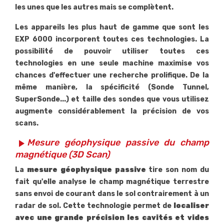
les unes que les autres mais se complètent.
Les appareils les plus haut de gamme que sont les
EXP 6000 incorporent toutes ces technologies. La
possibilité de pouvoir utiliser toutes ces
technologies en une seule machine maximise vos
chances d'effectuer une recherche prolifique. De la
même manière, la spécificité (Sonde Tunnel,
SuperSonde...) et taille des sondes que vous utilisez
augmente considérablement la précision de vos
scans.
Mesure géophysique passive du champ
play_arrow
magnétique (3D Scan)
La
mesure géophysique passive
tire son nom du
fait qu'elle analyse le champ magnétique terrestre
sans envoi de courant dans le sol contrairement à un
radar de sol. Cette technologie permet de
localiser
avec une grande précision les cavités et vides