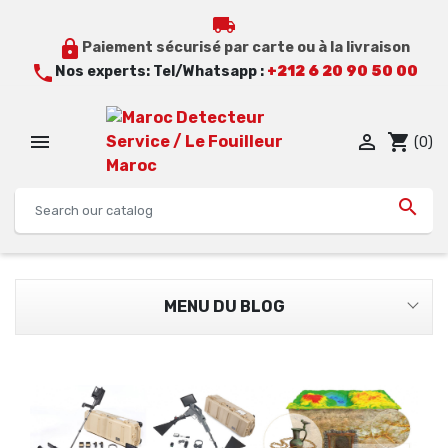
local_shipping
lock
Paiement sécurisé par carte ou à la livraison
call
Nos experts: Tel/Whatsapp :
+212 6 20 90 50 00


shopping_cart
(0)

MENU DU BLOG