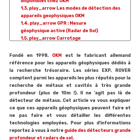
disponibles chez OKM
1.3. play_arrow Les modes de détection des
appareils geophysiques OKM
1.4. play_arrow GPR : Mesure
géophysique active (Radar de Sol)
1.5. play_arrow Carrotage
électrique (méthode Schlumberger)
1.6. play_arrow Détection de métaux VLF
Fondé en 1998,
OKM
est le fabricant allemand
1.7. play_arrow Détection de métaux
référence pour les appareils géophysiques dédiés à
Induction Pulsée (PI)
la recherche trésoraire. Les séries EXP, ROVER
2. whatshot Appareils géophysiques FUSION
comptent parmi les appareils les plus réputés pour la
2.1. thumb_up FUSION LITE : l'appareil
recherche de métaux et cavités à très grande
géophysique le moins onéreux !
profondeur (plus de 10m !). Il ne 'agit pas là de
2.1.1. Les add_circledu FUSION LITE
détecteur de métaux. Cet article va vous expliquer
3. whatshot Appareils Geophysique ROVER
ce que ces appareils géophysiques peuvent faire et
3.1. thumb_up ROVER UC : l'appareil
ne pas faire et vous détailler les différentes
géophysique le plus discret
technologies employées. Pour plus d'informations
3.1.1. Les add_circledu ROVER UC
reportez à vous à notre
guide des détecteurs grande
4. whatshot Les appareils géophysiques EXP
profondeur et radars de sol
.