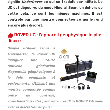
signifie
UnderCover
ce qui se traduit pa
r
infiltré. Le
UC est dépourvu du mode Mineral Scan; en dehors de
cette cela, ce sont les mêmes machines. Il est
contrôlé par une montre connectée ce qui le rend
encore plus discret.
ROVER UC : l'appareil géophysique le plus
thumb_up
discret
Simple utiliser, facile à
transporter, le Rover UC
inaugure une toute
nouvelle génération
d'appareils géophysiques à
la fois compacts et
performants. Utilisant une
montre connectée comme
unité de contrôle,
vous bénéficiez des performances d'un ROVER C4 mais
avec la discrétion en plus !