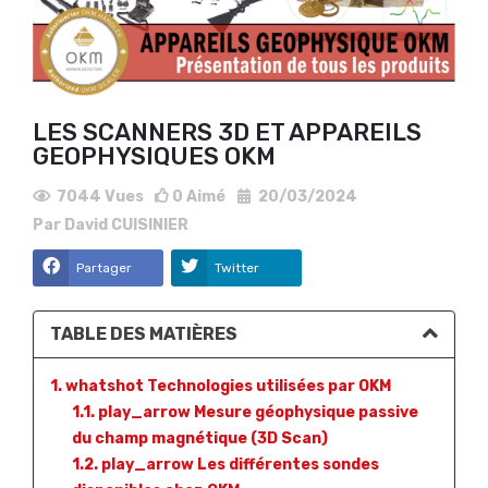
LES SCANNERS 3D ET APPAREILS
GEOPHYSIQUES OKM
7044
Vues
0
Aimé
20/03/2024
Par
David CUISINIER
Partager
Twitter
TABLE DES MATIÈRES
1. whatshot Technologies utilisées par OKM
1.1. play_arrow Mesure géophysique passive
du champ magnétique (3D Scan)
1.2. play_arrow Les différentes sondes