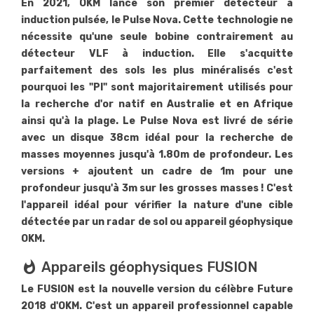
En 2021, OKM lance son premier détecteur à
induction pulsée, le Pulse Nova. Cette technologie ne
nécessite qu'une seule bobine contrairement au
détecteur VLF à induction. Elle s'acquitte
parfaitement des sols les plus minéralisés c'est
pourquoi les "PI" sont majoritairement utilisés pour
la recherche d'or natif en Australie et en Afrique
ainsi qu'à la plage. Le Pulse Nova est livré de série
avec un disque 38cm idéal pour la recherche de
masses moyennes jusqu'à 1.80m de profondeur. Les
versions + ajoutent un cadre de 1m pour une
profondeur jusqu'à 3m sur les grosses masses ! C'est
l'appareil idéal pour vérifier la nature d'une cible
détectée par un radar de sol ou appareil géophysique
OKM.
whatshot
Appareils géophysiques FUSION
Le FUSION est la nouvelle version du célèbre Future
2018 d'OKM. C'est un appareil professionnel capable