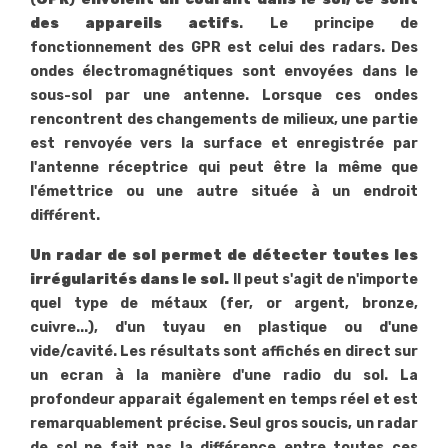
des appareils actifs
. Le principe de
fonctionnement des GPR est celui des radars. Des
ondes électromagnétiques sont envoyées dans le
sous-sol par une antenne. Lorsque ces ondes
rencontrent des changements de milieux, une partie
est renvoyée vers la surface et enregistrée par
l'antenne réceptrice qui peut être la même que
l'émettrice ou une autre située à un endroit
différent.
Un radar de sol permet de détecter toutes les
irrégularités dans le sol.
Il peut s'agit de n'importe
quel type de métaux (fer, or argent, bronze,
cuivre...), d'un tuyau en plastique ou d'une
vide/cavité. Les résultats sont affichés en direct sur
un ecran à la manière d'une radio du sol. La
profondeur apparait également en temps réel et est
remarquablement précise. Seul gros soucis, un radar
de sol ne fait pas la différence entre toutes ces