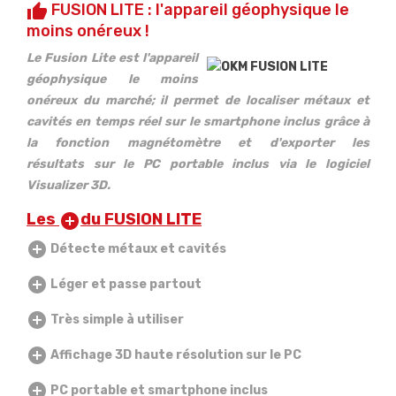
FUSION LITE : l'appareil géophysique le
thumb_up
moins onéreux !
Le Fusion Lite est l'appareil
géophysique le moins
onéreux du marché; il permet de localiser métaux et
cavités en temps réel sur le smartphone inclus grâce à
la fonction magnétomètre et d'exporter les
résultats sur le PC portable inclus via le logiciel
Visualizer 3D.
Les
du FUSION LITE
add_circle
add_circle
Détecte métaux et cavités
add_circle
Léger et passe partout
add_circle
Très simple à utiliser
add_circle
Affichage 3D haute résolution sur le PC
add_circle
PC portable et smartphone inclus