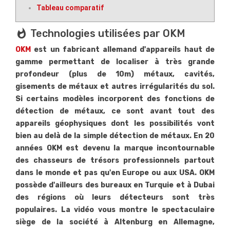
Tableau comparatif
jusqu'à 3m de profondeur
5.6.1. Les add_circledu Pulse Nova
whatshot
Technologies utilisées par OKM
6. whatshot Quel produit OKM choisir ?
OKM
est un fabricant allemand d'appareils haut de
gamme permettant de localiser à très grande
profondeur (plus de 10m) métaux, cavités,
gisements de métaux et autres irrégularités du sol.
Si certains modèles incorporent des fonctions de
détection de métaux, ce sont avant tout des
appareils géophysiques dont les possibilités vont
bien au delà de la simple détection de métaux. En 20
années OKM est devenu la marque incontournable
des chasseurs de trésors professionnels partout
dans le monde et pas qu'en Europe ou aux USA. OKM
possède d'ailleurs des bureaux en Turquie et à Dubai
des régions où leurs détecteurs sont très
populaires. La vidéo vous montre le spectaculaire
siège de la société à Altenburg en Allemagne,