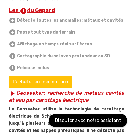
Les
du Gepard
add_circle
add_circle
Détecte toutes les anomalies: métaux et cavités
add_circle
Passe tout type de terrain
add_circle
Affichage en temps réel sur l'écran
add_circle
Cartographie du sol avec profondeur en 3D
add_circle
Pelicase inclus
L'acheter au meilleur prix
Geoseeker: recherche de métaux cavités
play_arrow
et eau par carottage
électrique
Le Geoseeker utilise la technologie de carottage
électrique de Schlumberger. Il permet de localiser
Discuter avec notre assistant
jusqu'à plusieurs dizaines de mètres sous terre les
cavités et les nappes phréatiques. Il ne détecte pas