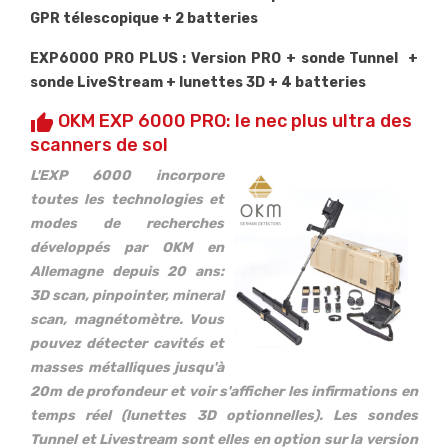
GPR télescopique + 2 batteries
EXP6000 PRO PLUS : Version PRO + sonde Tunnel +
sonde LiveStream + lunettes 3D + 4 batteries
OKM EXP 6000 PRO: le nec plus ultra des
thumb_up
scanners de sol
L'EXP 6000 incorpore
toutes les technologies et
modes de recherches
développés par OKM en
Allemagne depuis 20 ans:
3D scan, pinpointer, mineral
scan, magnétomètre. Vous
pouvez détecter cavités et
masses métalliques jusqu'à
20m de profondeur et voir s'afficher les infirmations en
temps réel (lunettes 3D optionnelles). Les sondes
Tunnel et Livestream sont elles en option sur la version