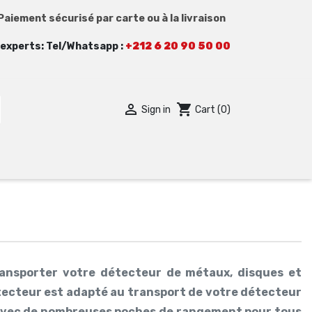
Paiement sécurisé par carte ou à la livraison
experts: Tel/Whatsapp :
+212 6 20 90 50 00

shopping_cart
Sign in
Cart
(0)
ACCESSOIRES
OK
NOS VIDEOS
GUIDES D'ACHAT ACCESSOIRES
ransporter votre détecteur de métaux, disques et
ecteur est adapté au transport de votre détecteur
 avec de nombreuses poches de rangement pour tous