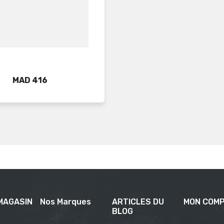
Price
MAD 416
MAGASIN
Nos Marques
ARTICLES DU
MON COM
BLOG