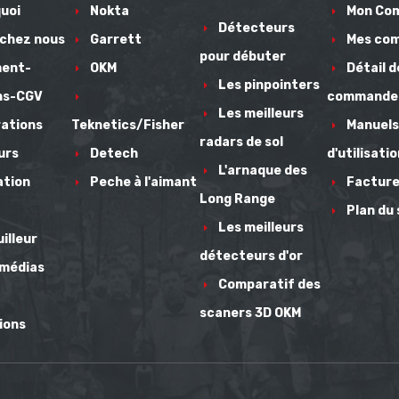
uoi
Nokta
Mon Co
Détecteurs
 chez nous
Garrett
Mes co
pour débuter
ment-
OKM
Détail d
Les pinpointers
ns-CGV
commande
Les meilleurs
ations
Teknetics/Fisher
Manuels
radars de sol
urs
Detech
d'utilisati
L'arnaque des
ation
Peche à l'aimant
Facture
Long Range
Plan du 
Les meilleurs
illeur
détecteurs d'or
 médias
Comparatif des
scaners 3D OKM
ions