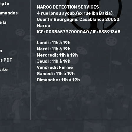
mpte
MAROC DETECTION SERVICES
mmandes
4 rue ibnou ayoub,(ex rue Ibn Bakia),
Quartir Bourgogne, Casablanca 20050,
e la
Maroc
ICE: 003865797000040 / IF: 53891368
Lundi : 11h à 19h
Mardi : 11h à 19h
on
Mercredi : 11h à 19h
s PDF
Jeudi : 11h à 19h
Vendredi : Fermé
site
Samedi : 11h à 19h
Dimanche : 11h à 19h