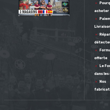
Pourq
acheter
Paie
Livraiso
Répar
détecte
Form
offerte
Le Fou
dans les
Nos
fabricat