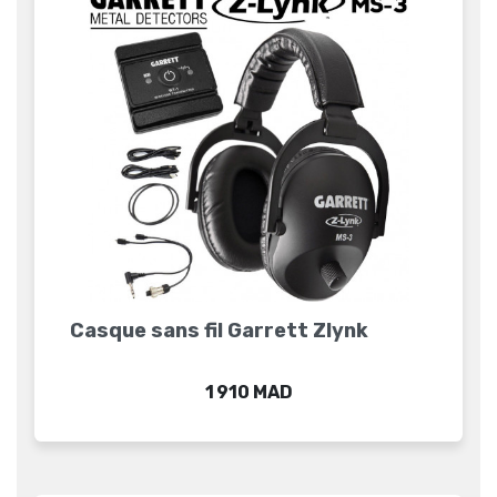
Casque sans fil Garrett Zlynk
Prix
1 910 MAD