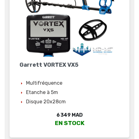
Garrett VORTEX VX5
Multifréquence
Etanche à 5m
Disque 20x28cm
Prix
6 349 MAD
EN STOCK