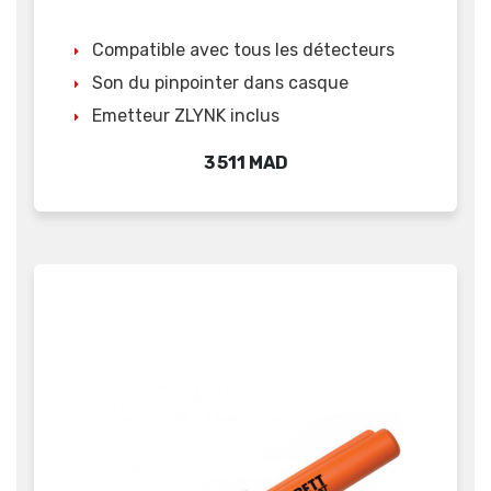
Compatible avec tous les détecteurs
Son du pinpointer dans casque
Emetteur ZLYNK inclus
Prix
3 511 MAD