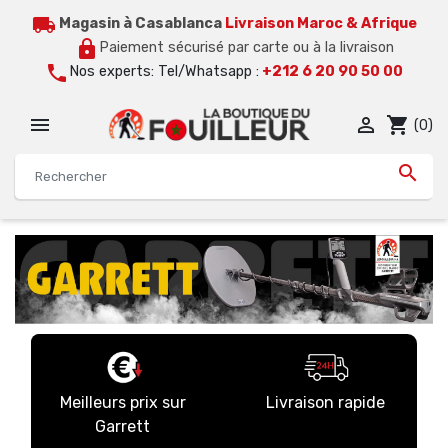
local_shipping
Magasin à Casablanca
Livraison Maroc & Afrique
lock
Paiement sécurisé par carte ou à la livraison
call
Nos experts: Tel/Whatsapp :
+212 6 20 90 50 00


shopping_cart
(0)

Meilleurs prix sur
Livraison rapide
Garrett