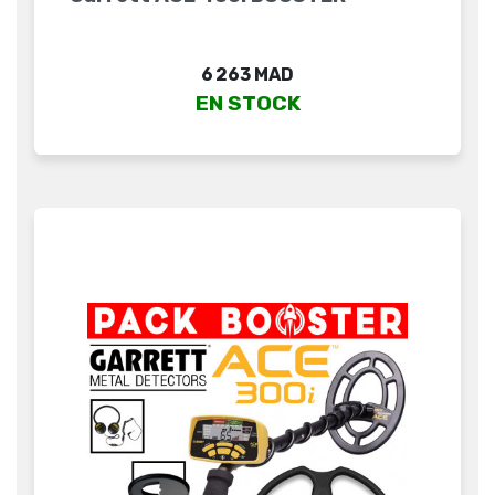
Prix
6 263 MAD
EN STOCK