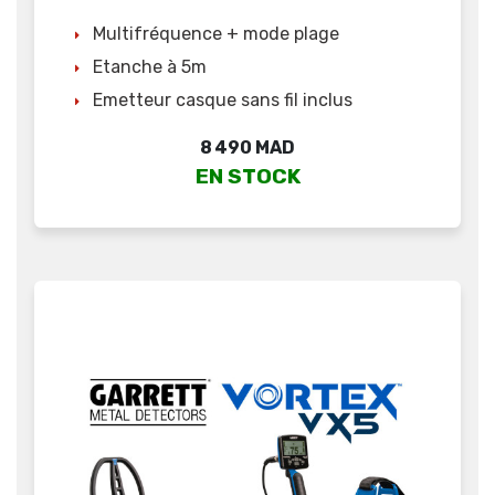
Multifréquence + mode plage
Etanche à 5m
Emetteur casque sans fil inclus
Prix
8 490 MAD
EN STOCK