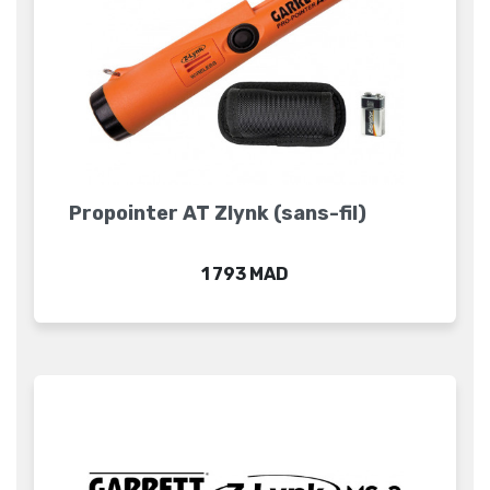
Propointer AT Zlynk (sans-fil)
Prix
1 793 MAD