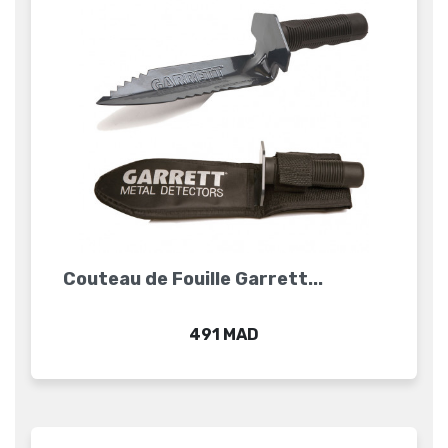
Couteau de Fouille Garrett...
Prix
491 MAD