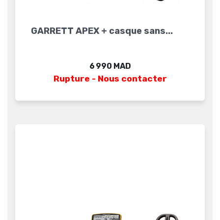
GARRETT APEX + casque sans...
Prix
6 990 MAD
Rupture - Nous contacter