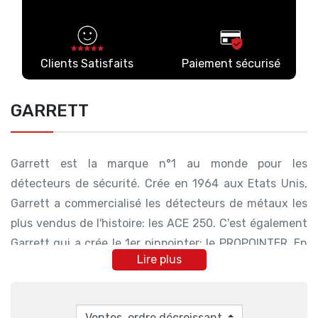
Clients Satisfaits
Paiement sécurisé
GARRETT
Garrett est la marque n°1 au monde pour les
détecteurs de sécurité. Crée en 1964 aux Etats Unis,
Garrett a commercialisé les détecteurs de métaux les
plus vendus de l'histoire: les ACE 250. C'est également
Garrett qui a crée le 1er pinpointer: le PROPOINTER. En
Lire plus
2022, le fabricant crée l'APEX, son premier détecteur
VLF Multifréquence. Puis en 2024 c'est au tour des
VORTEX, des versions étanches avec mises à jour