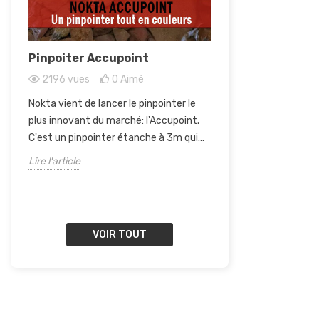
Pinpoiter Accupoint
Les meilleurs 
2196
vues
0
Aimé
3101
vues
Nokta vient de lancer le pinpointer le
Nombreux sont les
plus innovant du marché: l'Accupoint.
trésors à nous de
C'est un pinpointer étanche à 3m qui...
détecteurs pour dét
diamants à 20m de.
Lire l'article
Lire l'article
VOIR TOUT