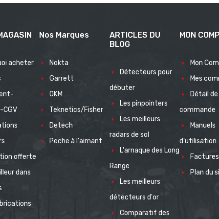
MAGASIN
Nos Marques
ARTICLES DU
MON COM
BLOG
oi acheter
Nokta
Mon Com
Détecteurs pour
s
Garrett
Mes com
débuter
ent-
OKM
Détail de 
Les pinpointers
s-CGV
Teknetics/Fisher
commande
Les meilleurs
ations
Detech
Manuels
radars de sol
rs
Peche à l'aimant
d'utilisation
L'arnaque des Long
ion offerte
Factures
Range
illeur dans
Plan du s
Les meilleurs
s
détecteurs d'or
brications
Comparatif des