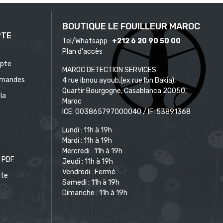
BOUTIQUE LE FOUILLEUR MAROC
PTE
Tel/Whatsapp :
+212 6 20 90 50 00
Plan d'accès
pte
MAROC DETECTION SERVICES
mandes
4 rue ibnou ayoub,(ex rue Ibn Bakia),
Quartir Bourgogne, Casablanca 20050,
la
Maroc
ICE: 003865797000040 / IF: 53891368
Lundi : 11h à 19h
Mardi : 11h à 19h
Mercredi : 11h à 19h
 PDF
Jeudi : 11h à 19h
Vendredi : Fermé
ite
Samedi : 11h à 19h
Dimanche : 11h à 19h