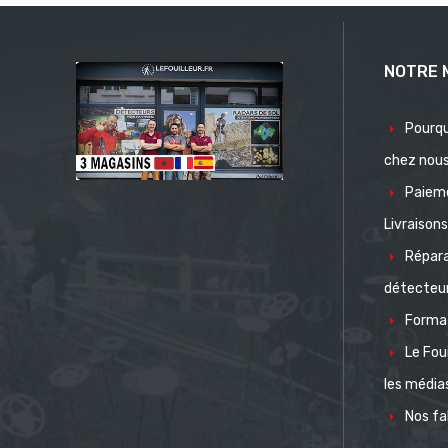
NOTRE 
Pourqu
chez nou
Paiem
Livraison
Répar
détecteu
Format
Le Fou
les média
Nos fa