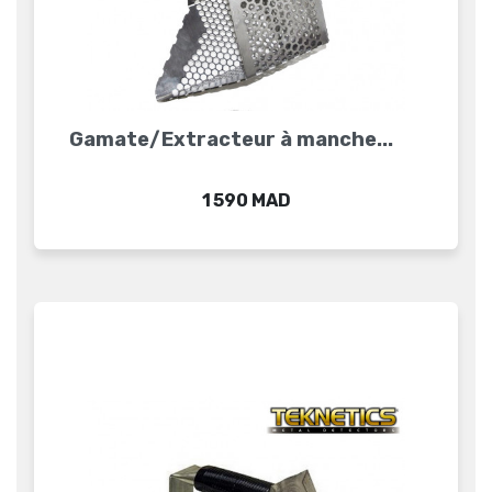
Gamate/Extracteur à manche...
Prix
1 590 MAD