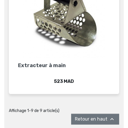
Extracteur à main
Prix
523 MAD
Affichage 1-9 de 9 article(s)

Retour en haut