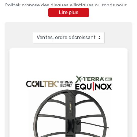
Coiltek propose des disques elliptiques ou ronds pour
Lire plus
les détecteurs Manticore, Xterra et Equinox. Coitlek
fabrique également des grands disques pour les
détecteurs d'or
GPX, GPZ et SDC 2300.