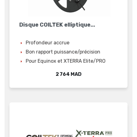
Disque COILTEK elliptique...
Profondeur accrue
Bon rapport puissance/précision
Pour Equinox et XTERRA Elite/PRO
Prix
2 764 MAD