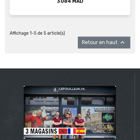
Prix
3 084 MAD
Affichage 1-5 de 5 article(s)

Retour en haut