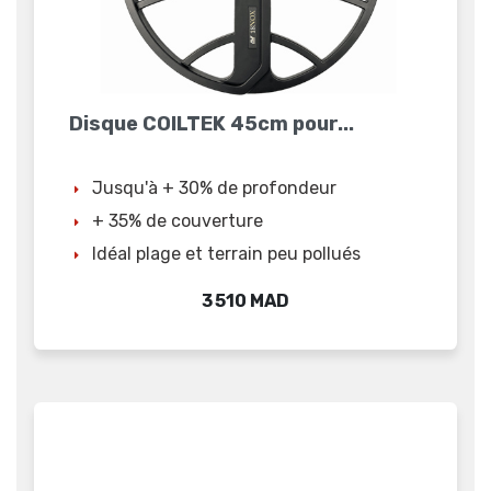
Disque COILTEK 45cm pour...
Jusqu'à + 30% de profondeur
+ 35% de couverture
Idéal plage et terrain peu pollués
Prix
3 510 MAD