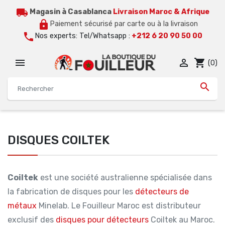
local_shipping
Magasin à Casablanca
Livraison Maroc & Afrique
lock
Paiement sécurisé par carte ou à la livraison
call
Nos experts: Tel/Whatsapp :
+212 6 20 90 50 00


shopping_cart
(0)

DISQUES COILTEK
Coiltek
est une société australienne spécialisée dans
la fabrication de disques pour les
détecteurs de
métaux
Minelab. Le Fouilleur Maroc est distributeur
exclusif des
disques pour détecteurs
Coiltek au Maroc.