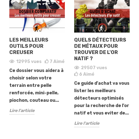
LES MEILLEURS
QUELS DÉTECTEURS
OUTILS POUR
DE MÉTAUX POUR
CREUSER
TROUVER DE L'OR
NATIF ?
12995
vues
7
Aimé
29507
vues
Ce dossier vous aidera à
6
Aimé
choisir selon votre
Ce guide d'achat va vous
terrain entre pelle
lister les meilleurs
renforcée, mini-pelle,
détecteurs optimisés
piochon, couteau ou...
pour la recherche de l'or
Lire l'article
natif et vous eviter de...
Lire l'article