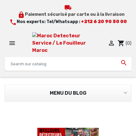
local_shipping
lock
Paiement sécurisé par carte ou à la livraison
call
Nos experts: Tel/Whatsapp :
+212 6 20 90 50 00


shopping_cart
(0)

MENU DU BLOG