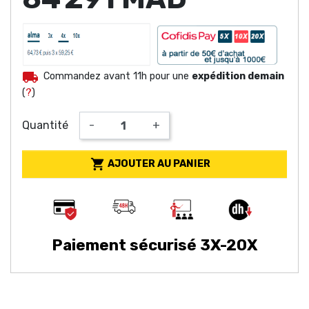
local_shipping
Commandez avant 11h pour une
expédition demain
(
?
)
Quantité
-
+

AJOUTER AU PANIER
Paiement sécurisé 3X-20X