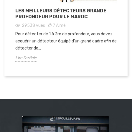
LE
LES MEILLEURS DÉTECTEURS GRANDE
PO
PROFONDEUR POUR LE MAROC
29538
vues
7
Aimé
Dan
Pour détecter de 1 à 3m de profondeur, vous devez
mei
acquérir un détecteur équipé d'un grand cadre afin de
Mar
détecter de...
Lire
Lire l'article