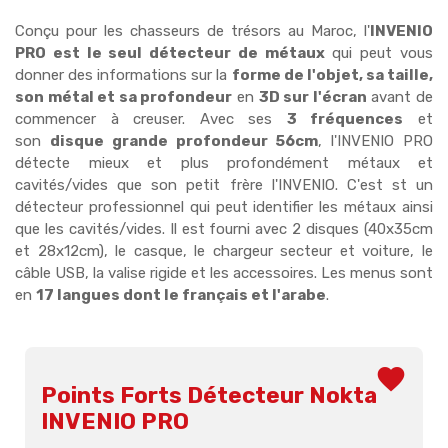
Conçu pour les chasseurs de trésors au Maroc, l'
INVENIO
PRO est le seul détecteur de métaux
qui peut vous
donner des informations sur la
forme de l'objet, sa taille,
son métal et sa profondeur
en
3D sur l'écran
avant de
commencer à creuser.
Avec ses
3 fréquences
et
son
disque grande profondeur 56cm
, l'INVENIO PRO
détecte mieux et plus profondément
métaux et
cavités/vides que son petit frère l'INVENIO. C'est
st un
détecteur professionnel qui peut identifier les métaux ainsi
que les cavités/vides. Il est fourni avec 2 disques (40x35cm
et 28x12cm), le casque, le chargeur secteur et voiture, le
câble USB, la valise rigide et les accessoires. Les menus sont
en
17 langues dont le français et l'arabe
.
favorite
Points Forts Détecteur Nokta
INVENIO PRO