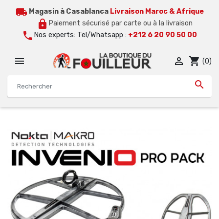
local_shipping
Magasin à Casablanca
Livraison Maroc & Afrique
lock
Paiement sécurisé par carte ou à la livraison
call
Nos experts: Tel/Whatsapp :
+212 6 20 90 50 00


shopping_cart
(0)
