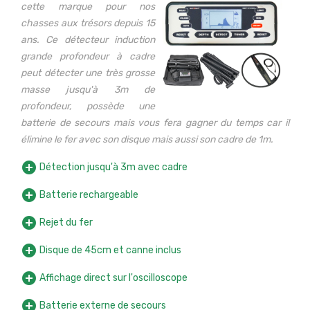
cette marque pour nos
chasses aux trésors depuis 15
ans. Ce détecteur induction
grande profondeur à cadre
peut détecter une très grosse
masse jusqu'à 3m de
profondeur, possède une
batterie de secours mais vous fera gagner du temps car il
élimine le fer avec son disque mais aussi son cadre de 1m.
add_circle
Détection jusqu'à 3m avec cadre
add_circle
Batterie rechargeable
add_circle
Rejet du fer
add_circle
Disque de 45cm et canne inclus
add_circle
Affichage direct sur l'oscilloscope
add_circle
Batterie externe de secours