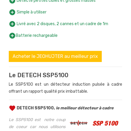
add_circle
Détecte petites cibles et grosses masses
add_circle
Simple à utiliser
add_circle
Livré avec 2 disques, 2 cannes et un cadre de 1m
add_circle
Batterie rechargeable
Acheter le JEOHUJTER au meilleur prix
Le DETECH SSP5100
Le SSP5100 est un détecteur induction pulsée à cadre
offrant un rapport qualité prix imbattable.
favorite
DETECH SSP5100,
le meilleur détecteur à cadre
Le SSP5100 est notre coup
de coeur car nous utilisons