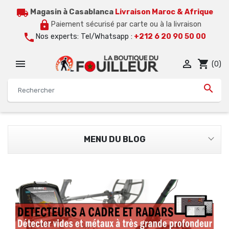
local_shipping
Magasin à Casablanca
Livraison Maroc & Afrique
lock
Paiement sécurisé par carte ou à la livraison
call
Nos experts: Tel/Whatsapp :
+212 6 20 90 50 00


shopping_cart
(0)

MENU DU BLOG