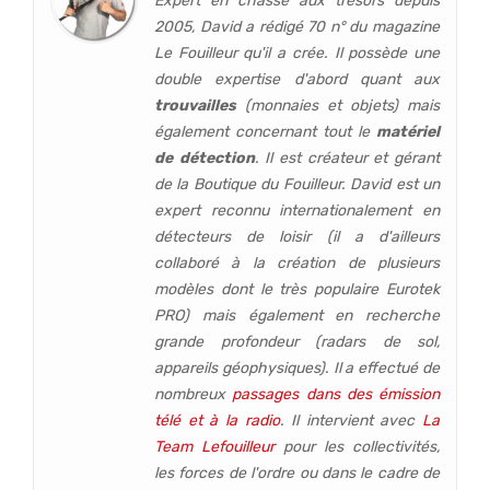
Expert en chasse aux trésors depuis
2005, David a rédigé 70 n° du magazine
Le Fouilleur qu'il a crée. Il possède une
double expertise d'abord quant aux
trouvailles
(monnaies et objets) mais
également concernant tout le
matériel
de détection
. Il est créateur et gérant
de la Boutique du Fouilleur. David est un
expert reconnu internationalement en
détecteurs de loisir (
il a d'ailleurs
collaboré à la création de plusieurs
modèles dont le très populaire Eurotek
PRO
) mais également en recherche
grande profondeur (
radars de sol,
appareils géophysiques
). Il a effectué de
nombreux
passages dans des émission
télé et à la radio
. Il intervient avec
La
Team Lefouilleur
pour les collectivités,
les forces de l'ordre ou dans le cadre de