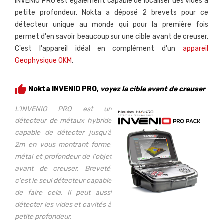
INVENIO PRO est également capable de localiser des vides à
petite profondeur. Nokta a déposé 2 brevets pour ce
détecteur unique au monde qui pour la première fois
permet d'en savoir beaucoup sur une cible avant de creuser.
C'est l'appareil idéal en complément d'un
appareil
Geophysique OKM
.
thumb_up
Nokta INVENIO PRO,
voyez la cible avant de creuser
L'INVENIO PRO est un
détecteur de métaux hybride
capable de détecter jusqu'à
2m en vous montrant forme,
métal et profondeur de l'objet
avant de creuser. Breveté,
c'est le seul détecteur capable
de faire cela. Il peut aussi
détecter les vides et cavités à
petite profondeur.