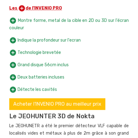
add_circle
Les
de l'INVENIO PRO
add_circle
Montre forme, metal de la cible en 2D ou 3D sur l'écran
couleur
add_circle
Indique la profondeur sur l'ecran
add_circle
Technologie brevetée
add_circle
Grand disque 56cm inclus
add_circle
Deux batteries incluses
add_circle
Détecte les cavités
Acheter l'INVENIO PRO au meilleur prix
Le JEOHUNTER 3D de Nokta
Le JEOHUNETR a été le premier détecteur VLF capable de
localisés vides et métaux à plus de 2m grâce à son grand