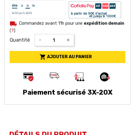
local_shipping
Commandez avant 11h pour une
expédition demain
(
?
)
Quantité
-
+

AJOUTER AU PANIER
Paiement sécurisé 3X-20X
DÉTAILS DU PRODUIT