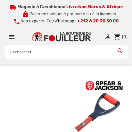
local_shipping
Magasin à Casablanca
Livraison Maroc & Afrique
lock
Paiement sécurisé par carte ou à la livraison
call
Nos experts: Tel/Whatsapp :
+212 6 20 90 50 00


shopping_cart
(0)
