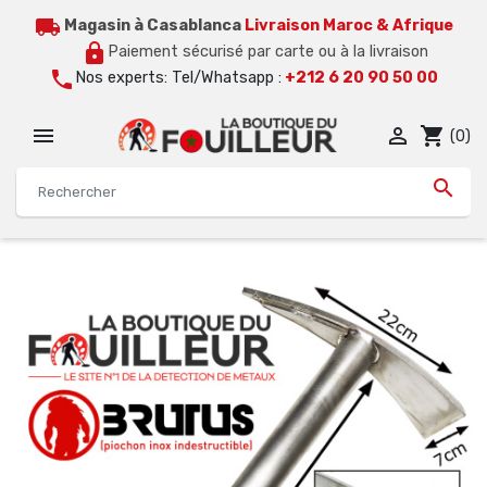
local_shipping
Magasin à Casablanca
Livraison Maroc & Afrique
lock
Paiement sécurisé par carte ou à la livraison
call
Nos experts: Tel/Whatsapp :
+212 6 20 90 50 00


shopping_cart
(0)
