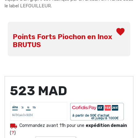
le label LEFOUILLEUR.
favorite
Points Forts Piochon en Inox
BRUTUS
523 MAD
local_shipping
Commandez avant 11h pour une
expédition demain
(
?
)