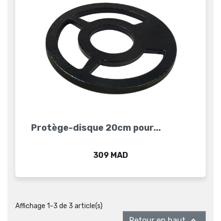
Protège-disque 20cm pour...
Prix
309 MAD
Affichage 1-3 de 3 article(s)

Retour en haut