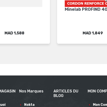
Minelab PROFIND 4
Price
Price
MAD 1,588
MAD 1,849
MAGASIN
Nos Marques
ARTICLES DU
MON COM
BLOG
uoi
Nokta
Mon Co