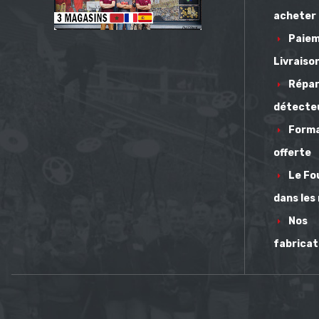
acheter
Paie
Livraiso
Répar
détecte
Form
offerte
Le Fou
dans les
Nos
fabricat