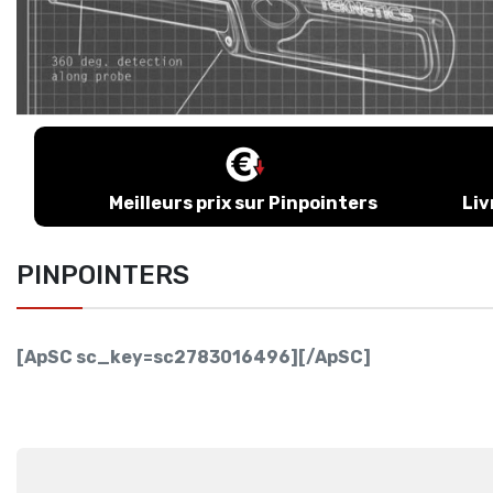
Les Meilleurs Outils Pour Creuser
Tests D'ac
Accessoires LEFOUILLEUR
Bien Nettoyer Et Proteger Vos Trouvailles
Tous Les A
Accessoires À Moins De -50€
Les Casques Pour Détecteurs
Conseils, 
Accessoires À Moins De -100€
Radars De Sol Et Détecteurs Grande
Profondeur
Le Matériel Pour La Pêche À L'aimant
Les Meilleurs Détecteurs De Plage Et De
Plongée
Meilleurs prix sur Pinpointers
Liv
PINPOINTERS
[ApSC sc_key=sc2783016496][/ApSC]