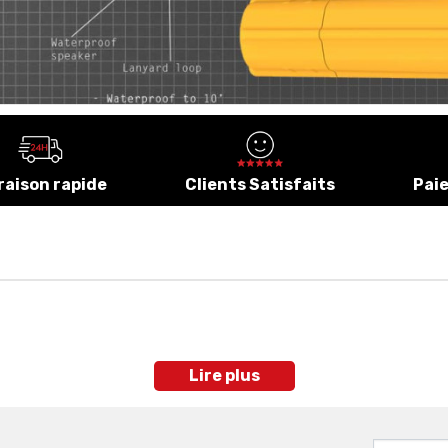
Nettoyage Trouvailles & Divers
cessoires
Pack Extracteur DUO
Cannes & Protections Boitier
rticles Du Magazine
En INOX
Aimants
Réglages Et Tutos Video
1483,13 MAD
Orpaillage
Casques
Piochon LeFouilleur
Très résistant
416,13 MAD
raison rapide
Clients Satisfaits
Pai
Lire plus