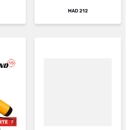
Price
MAD 212
...