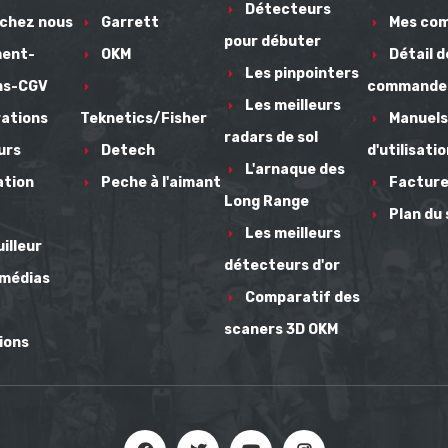
Détecteurs
 chez nous
Garrett
Mes co
pour débuter
ment-
OKM
Détail d
Les pinpointers
ns-CGV
commande
Les meilleurs
ations
Teknetics/Fisher
Manuels
radars de sol
urs
Detech
d'utilisati
L'arnaque des
ation
Peche à l'aimant
Facture
Long Range
Plan du 
Les meilleurs
illeur
détecteurs d'or
 médias
Comparatif des
scaners 3D OKM
ions