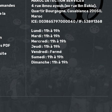
MAROC DETECTION SERVICES
mmandes
4 rue ibnou ayoub,(ex rue Ibn Bakia),
Quartir Bourgogne, Casablanca 20050,
e la
Maroc
ICE: 003865797000040 / IF: 53891368
Lundi : 11h à 19h
Mardi : 11h à 19h
on
Mercredi : 11h à 19h
s PDF
Jeudi : 11h à 19h
Vendredi : Fermé
site
Samedi : 11h à 19h
Dimanche : 11h à 19h