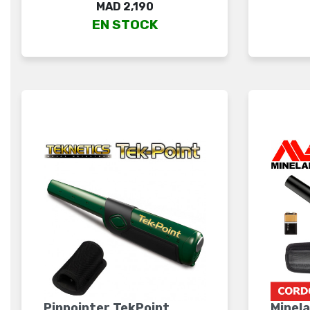
Price
MAD 2,190
EN STOCK
Pinpointer TekPoint
Minela