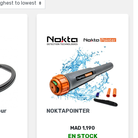
our
NOKTAPOINTER
Price
MAD 1,190
EN STOCK