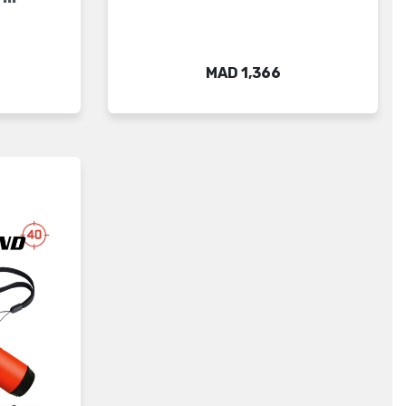
Price
MAD 1,366