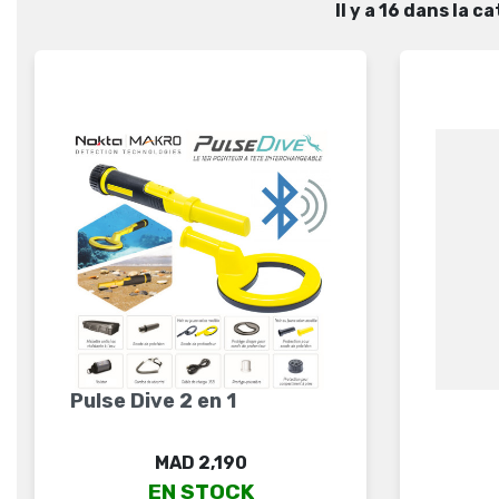
Il y a 16 dans la 
Pulse Dive 2 en 1
Price
MAD 2,190
EN STOCK