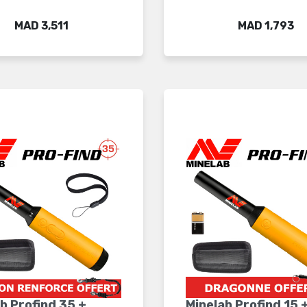
Price
Price
MAD 3,511
MAD 1,793
b Profind 35 +...
Minelab Profind 15 +