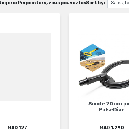
catégorie Pinpointers, vous pouvez les
Sort by:
Sonde 20 cm p
PulseDive
Price
Price
MAD 127
MAD 1,290