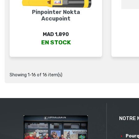
Pinpointer Nokta
Accupoint
Price
MAD 1,890
EN STOCK
Showing 1-16 of 16 item(s)
NOTRE 
Pourq